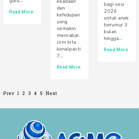
guru…
keadaan
bagi sesi
dan
2026
Read More
kehidupan
untuk anak
yang
berumur 3
semakin
bulan
mencabar.
hingga…
Jom kita
kenalpasti
Read More
7…
Read More
Prev
1
2
3
4
5
Next