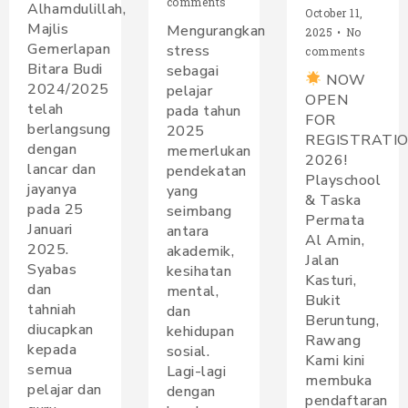
comments
Alhamdulillah,
October 11,
Majlis
Mengurangkan
2025
•
No
Gemerlapan
stress
comments
Bitara Budi
sebagai
NOW
2024/2025
pelajar
OPEN
telah
pada tahun
FOR
berlangsung
2025
REGISTRATI
dengan
memerlukan
2026!
lancar dan
pendekatan
Playschool
jayanya
yang
& Taska
pada 25
seimbang
Permata
Januari
antara
Al Amin,
2025.
akademik,
Jalan
Syabas
kesihatan
Kasturi,
dan
mental,
Bukit
tahniah
dan
Beruntung,
diucapkan
kehidupan
Rawang
kepada
sosial.
Kami kini
semua
Lagi-lagi
membuka
pelajar dan
dengan
pendaftaran