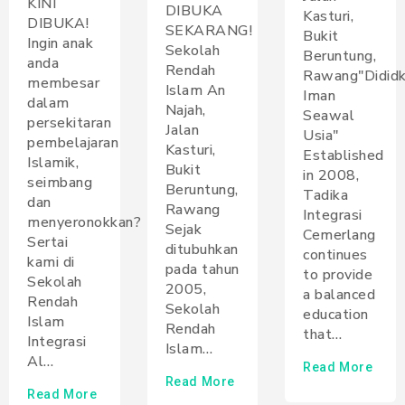
KINI
DIBUKA
Kasturi,
DIBUKA!
SEKARANG!
Bukit
Ingin anak
Sekolah
Beruntung,
anda
Rendah
Rawang"Didid
membesar
Islam An
Iman
dalam
Najah,
Seawal
persekitaran
Jalan
Usia"
pembelajaran
Kasturi,
Established
Islamik,
Bukit
in 2008,
seimbang
Beruntung,
Tadika
dan
Rawang
Integrasi
menyeronokkan?
Sejak
Cemerlang
Sertai
ditubuhkan
continues
kami di
pada tahun
to provide
Sekolah
2005,
a balanced
Rendah
Sekolah
education
Islam
Rendah
that…
Integrasi
Islam…
Al…
Read More
Read More
Read More