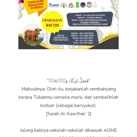
“فَصَلِّ لِرَبِّكَ وَٱنۡحَرۡ”
Maksudnya: Oleh itu, kerjakanlah sembahyang
kerana Tuhanmu semata-mata, dan sembelihlah
korban (sebagai bersyukur).
[Surah Al-Kawthar: 2]
Julung kalinya sekolah-sekolah dibawah AGME